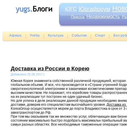
Нов
Юргафорум
ЮГС
Недвижимость
Пресса
Ра
Афиша
Учёба
Культура
События
Спорт
Без руб
Доставка из России в Корею
Добавлено 20.08.2017 |
Южная Корея знаменита собственной различной продукцией, которая 
глобальном объеме. И все, что производится в «Стране утренней бодр
сверхтехнологичной электроники и заканчивая косметическими препар
высоким качеством. Не поражает, что корейские товары распространены
на их реализации тут построен не один удачный бизнес.
Но для успеха в деле реализации данной продукции необходимо внима
доставки, доверив его специалистам высочайшего уровня.
Доставка из
KoreaGroup осуществляется морем до порта Владивостока в срок от 3-х
авиатранспортом до Рф.
При том мы оказываем так же множество услуг, облегчающих вам бизнес
состоянии максимально быстро подобрать максимальн прибыльный ва
самых разных областях. Все необходимые таможенные операции такж