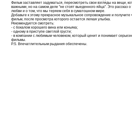
Фильм заставляет задуматься, пересмотреть свои взгляды на вещи, ко
важными, но на самом деле "не стоят выеденного яйца". Это рассказ о
любви и о том, что мы теряем себя в суматошном мире.
Добавьте к этому прекрасное музыкальное сопровождение и получите
фильм, после просмотра которого остается легкая улыбка.
Рекомендуется смотреть:
- с бокалом хорошего вина или коньяка;
- одному в приступе светлой грусти;
- в компании с любимым человеком, который ценит и понимает серье
фильмы.
P.S. Впечатлительным рыдания обеспечены.