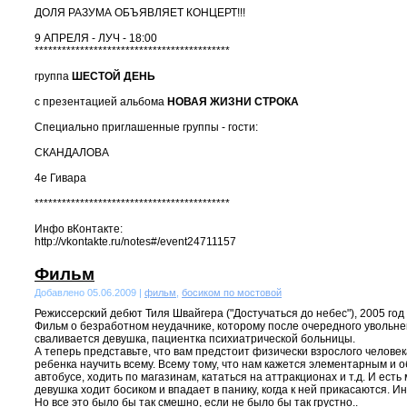
ДОЛЯ РАЗУМА ОБЪЯВЛЯЕТ КОНЦЕРТ!!!
9 АПРЕЛЯ - ЛУЧ - 18:00
*******************************************
группа
ШЕСТОЙ ДЕНЬ
с презентацией альбома
НОВАЯ ЖИЗНИ СТРОКА
Специально приглашенные группы - гости:
СКАНДАЛОВА
4е Гивара
*******************************************
Инфо вКонтакте:
http://vkontakte.ru/notes#/event24711157
Фильм
Добавлено 05.06.2009 |
фильм
,
босиком по мостовой
Режиссерский дебют Тиля Швайгера ("Достучаться до небес"), 2005 год
Фильм о безработном неудачнике, которому после очередного увольнени
сваливается девушка, пациентка психиатрической больницы.
А теперь представьте, что вам предстоит физически взрослого человека
ребенка научить всему. Всему тому, что нам кажется элементарным и 
автобусе, ходить по магазинам, кататься на аттракционах и т.д. И есть
девушка ходит босиком и впадает в панику, когда к ней прикасаются. И
Но все это было бы так смешно, если не было бы так грустно..