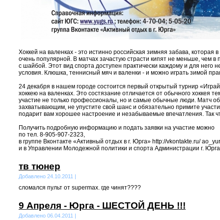
Хоккей на валенках - это истинно российская зимняя забава, которая 
очень популярной. В матчах зачастую страсти кипят не меньше, чем в
с шайбой. Этот вид спорта доступен практически каждому и для него н
условия. Клюшка, теннисный мяч и валенки - и можно играть зимой пра
24 декабря в нашем городе состоится первый открытый турнир «Играй
хоккею на валенках. Это состязание отличается от обычного хоккея тем
участие не только профессионалы, но и самые обычные люди. Матч о
захватывающим, не упустите свой шанс и обязательно примите участие
подарит вам хорошее настроение и незабываемые впечатления. Так чт
Получить подробную информацию и подать заявки на участие можно
по тел. 8-905-907-2323,
в группе Вконтакте «Активный отдых в г. Юрга» http://vkontakte.ru/ ao_yu
и в Управлении Молодежной политики и спорта Администрации г. Юрга
тв тюнер
Добавлено 24.10.2011 |
сломался пульт от supermax. где чинят????
9 Апреля - Юрга - ШЕСТОЙ ДЕНЬ !!!
Добавлено 06.04.2011 |