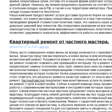
крайне оперативные сроки, потому что в нашей фирме работают сотр
данной сфере. Наконец, мы можем предложить хранение на соответс
и эталонам складах, как в Рф, а так же и на территории импортера. Пр
складе осуществляется бесплатно.
Наша компания предоставляет услуги доставки грузов из Кореи на сам
понимая, что клиентам нужны оперативные скорости и при том полная
проводимая фирмой стоимостная политика такая, что заказать наши у
довольно широкий круг клиентов. Мы оперативно реагируем на все п
законодательства и применяем максимально современные логистическ
позволяет удерживать показатель эффективности работы на максимал
Квартирный ремонт от частного мастера.
Добавлено 07.11.2016 |
мастер
Очень часто совершенно новая жизнь не всегда начинается с приобре
жилья. Зачастую пред тем как переехать в новое жилье в нем необход
косметический ремонт. Разумеется ремонт не очень сложный но не оче
же ремонт позволит освежить уже приевшийся интерьер. Ну а ремонт 
предполагает замену отопления, всех труб, замену всех окон на совр
металопластиковые с энергосберегающими стеклопакетами и разумее
перепланировку которая позволит более рационально использовать 
стоит отметить что результат ремонта зачастую зависит от опыта ма
ремонт.
Частный мастер
предлагает вам качественные услуги по ремонт
же ремонт с нуля в новостройке. Сейчас в нашей команде лишь проф
работы с современными материалами и инструментами которые гаран
работ. Своим клиентам частные мастера предлагают очень выгодные 
квартиры. Благодаря очень гибкой ценовой политике мы без труда нахо
индивидуальный подход, дабы предложить наиболее оптимальный вар
будет полностью отвечать пожеланиям. Ремонт с гарантией качества 
ценам это совсем не фантастика, а обычное явление если за ремонт 
Вызовите нашего специалиста для составления сметы и убедитесь, чт