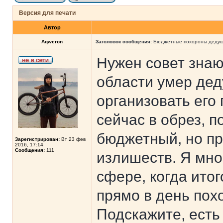
Версия для печати
Автор
Aqweron
Заголовок сообщения:
Бюджетные похороны дедушк
Нужен совет знаю
области умер дед
организовать его
сейчас в обрез, 
бюджетный, но пр
Зарегистрирован:
Вт 23 фев
2016, 17:14
Сообщения:
111
излишеств. Я мно
сфере, когда ито
прямо в день пох
Подскажите, есть