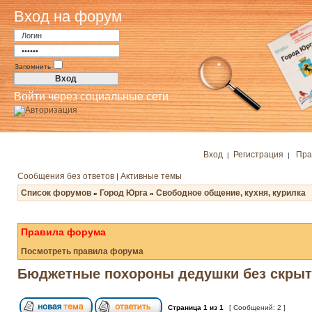
Вход на форум
Запомнить
Войти через социальные сети
Вход
Регистрация
Пра
|
|
Сообщения без ответов
Активные темы
|
Список форумов
Город Юрга
Свободное общение, кухня, курилка
»
»
Правила форума
Посмотреть правила форума
Бюджетные похороны дедушки без скрыт
Страница
1
из
1
[ Сообщений: 2 ]