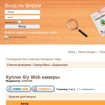
Вход на форум
Запомнить
Войти через социальные сети
Вход
Регистрация
Пра
|
|
Сообщения без ответов
Активные темы
|
Список форумов
Город Юрга
Барахолка
»
»
Куплю б/у Web камеры
kotenok
Модератор:
Страница
1
из
1
[ 1 сообщение ]
Версия для печати
Автор