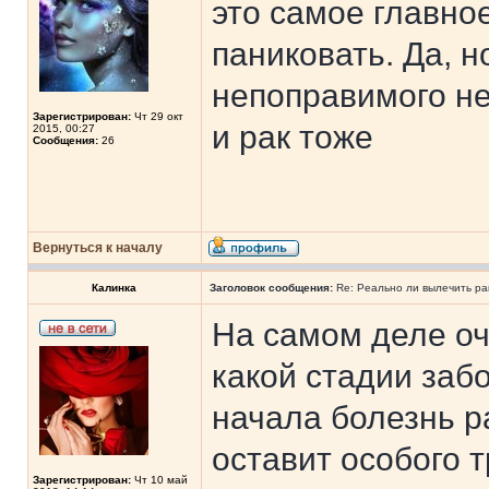
это самое главное
паниковать. Да, н
непоправимого не
Зарегистрирован:
Чт 29 окт
и рак тоже
2015, 00:27
Сообщения:
26
Вернуться к началу
Калинка
Заголовок сообщения:
Re: Реально ли вылечить ра
На самом деле оче
какой стадии заб
начала болезнь р
оставит особого т
Зарегистрирован:
Чт 10 май