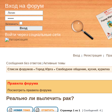
Вход на форум
Запомнить
Войти через социальные сети
Вход
Регистрация
Пра
|
|
Сообщения без ответов
Активные темы
|
Список форумов
Город Юрга
Свободное общение, кухня, курилка
»
»
Правила форума
Посмотреть правила форума
Реально ли вылечить рак?
Страница
1
из
1
[ Сообщений: 4 ]