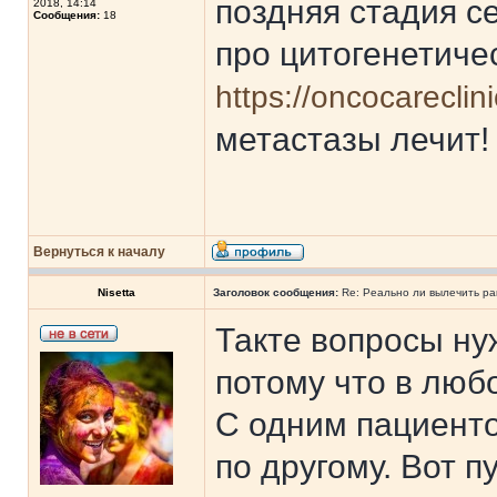
поздняя стадия с
2018, 14:14
Сообщения:
18
про цитогенетиче
https://oncocareclin
метастазы лечит!
Вернуться к началу
Nisetta
Заголовок сообщения:
Re: Реально ли вылечить ра
Такте вопросы ну
потому что в люб
С одним пациенто
по другому. Вот 