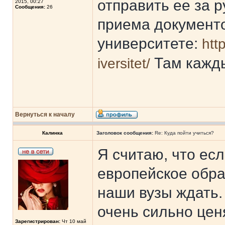
отправить ее за р
2015, 00:27
Сообщения:
26
приема документо
университете:
htt
Там кажды
iversitet/
Вернуться к началу
Калинка
Заголовок сообщения:
Re: Куда пойти учиться?
Я считаю, что ес
европейское обра
наши вузы ждать.
очень сильно цен
Зарегистрирован:
Чт 10 май