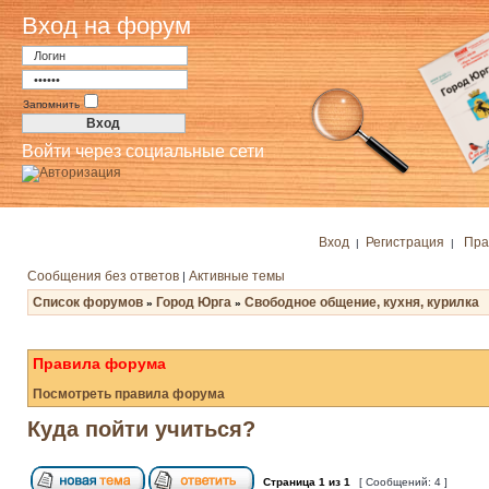
Вход на форум
Запомнить
Войти через социальные сети
Вход
Регистрация
Пра
|
|
Сообщения без ответов
Активные темы
|
Список форумов
Город Юрга
Свободное общение, кухня, курилка
»
»
Правила форума
Посмотреть правила форума
Куда пойти учиться?
Страница
1
из
1
[ Сообщений: 4 ]