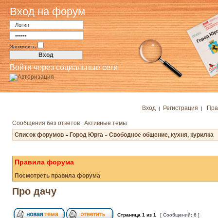
Вход на форум
Запомнить
Войти через социальные сети
Вход
Регистрация
Пра
|
|
Сообщения без ответов
Активные темы
|
Список форумов
Город Юрга
Свободное общение, кухня, курилка
»
»
Правила форума
Посмотреть правила форума
Про дачу
Страница
1
из
1
[ Сообщений: 6 ]