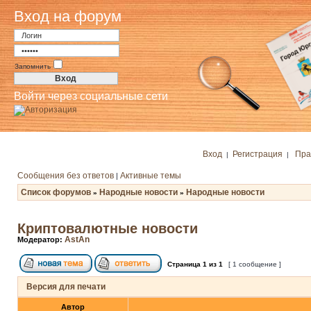
Вход на форум
Запомнить
Войти через социальные сети
Вход
Регистрация
Пра
|
|
Сообщения без ответов
Активные темы
|
Список форумов
Народные новости
Народные новости
»
»
Криптовалютные новости
AstAn
Модератор:
Страница
1
из
1
[ 1 сообщение ]
Версия для печати
Автор