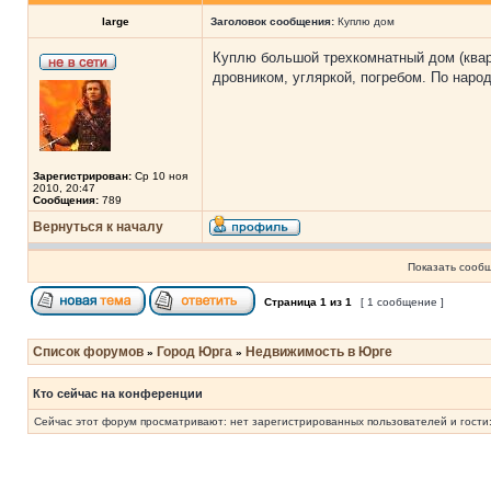
large
Заголовок сообщения:
Куплю дом
Куплю большой трехкомнатный дом (кварти
дровником, угляркой, погребом. По народ
Зарегистрирован:
Ср 10 ноя
2010, 20:47
Сообщения:
789
Вернуться к началу
Показать сообщ
Страница
1
из
1
[ 1 сообщение ]
Список форумов
Город Юрга
Недвижимость в Юрге
»
»
Кто сейчас на конференции
Сейчас этот форум просматривают: нет зарегистрированных пользователей и гости: