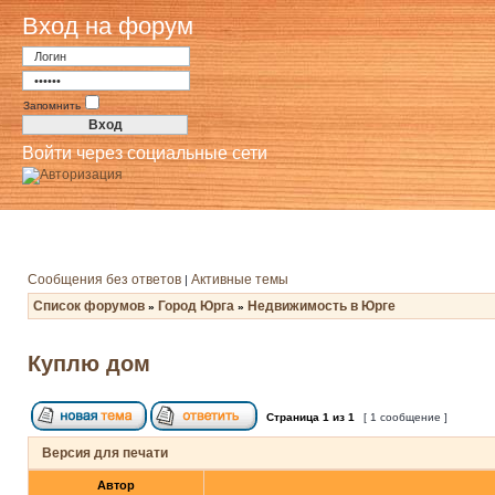
Вход на форум
Запомнить
Войти через социальные сети
Сообщения без ответов
Активные темы
|
Список форумов
Город Юрга
Недвижимость в Юрге
»
»
Куплю дом
Страница
1
из
1
[ 1 сообщение ]
Версия для печати
Автор