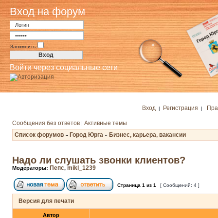
Вход на форум
Запомнить
Войти через социальные сети
Вход
Регистрация
Пра
|
|
Сообщения без ответов
Активные темы
|
Список форумов
Город Юрга
Бизнес, карьера, вакансии
»
»
Надо ли слушать звонки клиентов?
Пепс
mikl_1239
Модераторы:
,
Страница
1
из
1
[ Сообщений: 4 ]
Версия для печати
Автор