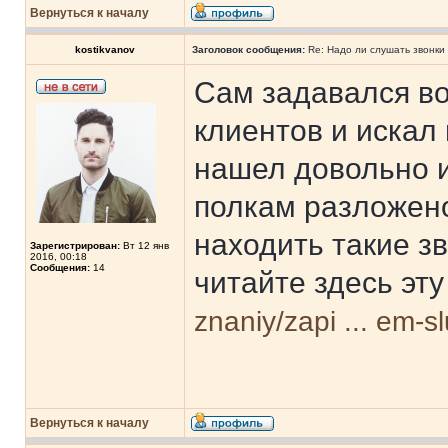
Вернуться к началу
kostikvanov
Заголовок сообщения:
Re: Надо ли слушать звонки
Сам задавался во
клиентов и искал
нашел довольно и
полкам разложено
находить такие з
Зарегистрирован:
Вт 12 янв
2016, 00:18
Сообщения:
14
читайте здесь эт
znaniy/zapi ... em-s
Вернуться к началу