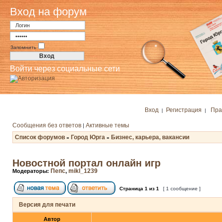
Вход на форум
Запомнить
Войти через социальные сети
Вход
Регистрация
Пра
|
|
Сообщения без ответов
Активные темы
|
Список форумов
Город Юрга
Бизнес, карьера, вакансии
»
»
Новостной портал онлайн игр
Пепс
mikl_1239
Модераторы:
,
Страница
1
из
1
[ 1 сообщение ]
Версия для печати
Автор