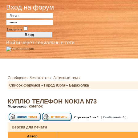
Вход на форум
Запомнить
Войти через социальные сети
Сообщения без ответов
Активные темы
|
Список форумов
Город Юрга
Барахолка
»
»
КУПЛЮ ТЕЛЕФОН NOKIA N73
kotenok
Модератор:
Страница
1
из
1
[ Сообщений: 4 ]
Версия для печати
Автор