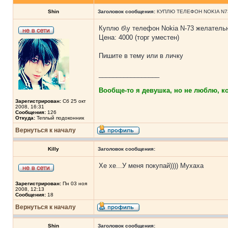
Shin
Заголовок сообщения:
КУПЛЮ ТЕЛЕФОН NOKIA N7
Куплю б\у телефон Nokia N-73 желательн
Цена: 4000 (торг уместен)
Пишите в тему или в личку
_________________
Вообще-то я девушка, но не люблю, ког
Зарегистрирован:
Сб 25 окт
2008, 16:31
Сообщения:
126
Откуда:
Теплый подоконник
Вернуться к началу
Killy
Заголовок сообщения:
Хе хе...У меня покупай)))) Мухаха
Зарегистрирован:
Пн 03 ноя
2008, 12:13
Сообщения:
18
Вернуться к началу
Shin
Заголовок сообщения: