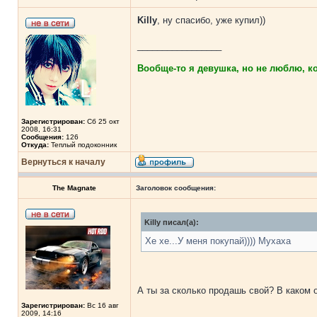
Killy
, ну спасибо, уже купил))
_________________
Вообще-то я девушка, но не люблю, ког
Зарегистрирован:
Сб 25 окт
2008, 16:31
Сообщения:
126
Откуда:
Теплый подоконник
Вернуться к началу
The Magnate
Заголовок сообщения:
Killy писал(а):
Хе хе...У меня покупай)))) Мухаха
А ты за сколько продашь свой? В каком 
Зарегистрирован:
Вс 16 авг
2009, 14:16