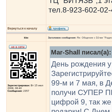
ТЦ "ВИТЯЗЬ",1 эт
тел.8-923-602-02-
Вернуться к началу
kbc
Заголовок сообщения:
Re: Общение с DJ-ми "Ради
Mar-Shall писал(а):
День рождения у 
Зарегистрируйтес
99-м и 7 мая, в
Зарегистрирован:
Вт 15 июл
2008, 08:40
получи СУПЕР ПР
Сообщения:
2357
цифрой 9, так 
подарки! С Днем