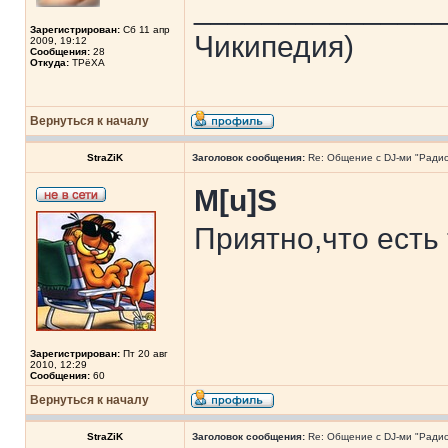
______________
Зарегистрирован:
Сб 11 апр
Чикипедия)
2009, 19:12
Сообщения:
28
Откуда:
ТРёХА
Вернуться к началу
StraZiK
Заголовок сообщения:
Re: Общение с DJ-ми "Ради
M[u]S
Приятно,что есть 
Зарегистрирован:
Пт 20 авг
2010, 12:29
Сообщения:
60
Вернуться к началу
StraZiK
Заголовок сообщения:
Re: Общение с DJ-ми "Ради