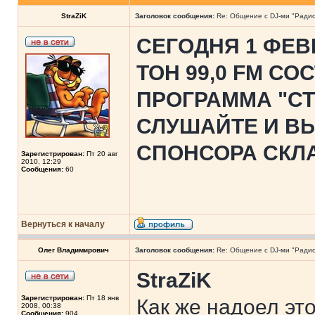
StraZiK
Заголовок сообщения:
Re: Общение с DJ-ми "Ради
СЕГОДНЯ 1 ФЕВ
ТОН 99,0 FM С
ПРОГРАММА "С
СЛУШАЙТЕ И В
СПОНСОРА СКЛА
Зарегистрирован:
Пт 20 авг
2010, 12:29
Сообщения:
60
Вернуться к началу
Олег Владимирович
Заголовок сообщения:
Re: Общение с DJ-ми "Ради
StraZiK
Зарегистрирован:
Пт 18 янв
Как же надоел это
2008, 00:38
Сообщения:
904