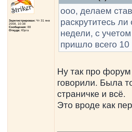
ооо, делаем ста
раскрутитесь ли 
Зарегистрирован:
Чт 31 янв
2008, 10:38
Сообщения:
88
недели, с учетом
Откуда:
Юрга
пришло всего 10
Ну так про форум
говорили. Была т
страничке и всё.
Это вроде как пе
______________