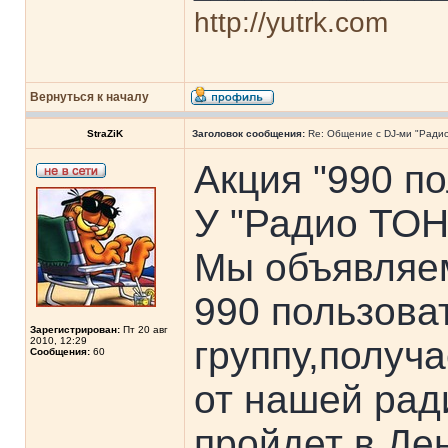
http://yutrk.com
Вернуться к началу
StraZiK
Заголовок сообщения:
Re: Общение с DJ-ми "Ради
Акция "990 п
У "Радио ТОН
Мы объявляем
990 пользова
Зарегистрирован:
Пт 20 авг
группу,получ
2010, 12:29
Сообщения:
60
от нашей рад
пройдет в Де