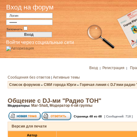
Вход на форум
Запомнить
Войти через социальные сети
Вход
Регистрация
Пра
|
|
Сообщения без ответов
Активные темы
|
Список форумов
СМИ города Юрги
Горячая линия с DJ'ями радио 
»
»
Общение с DJ-ми "Радио ТОН"
Mar-Shall
Модератор 4-ой группы
Модераторы:
,
Страница
48
из
48
[ Сообщений: 718 ]
Версия для печати
Автор