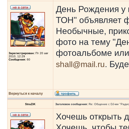
День Рождения у 
ТОН" объявляет ф
Необычные, прик
фото на тему "Де
фотоальбоме или
Зарегистрирован:
Пт 20 авг
2010, 12:29
Сообщения:
60
. Буд
shall@mail.ru
Вернуться к началу
StraZiK
Заголовок сообщения:
Re: Общение с DJ-ми "Ради
Хочешь открыть 
Хочешь, чтобы т