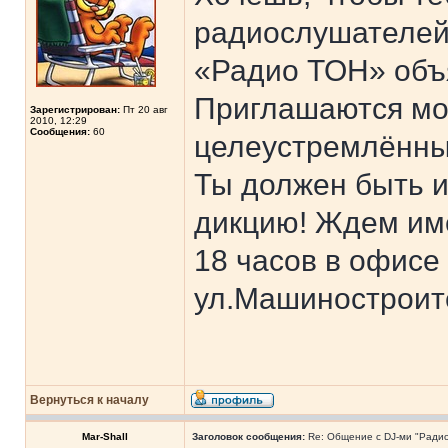
радиослушателе
«Радио ТОН» объя
Приглашаются мо
Зарегистрирован:
Пт 20 авг
2010, 12:29
Сообщения:
60
целеустремлённые
Ты должен быть 
дикцию! Ждем име
18 часов в офисе
ул.Машиностроите
Вернуться к началу
Mar-Shall
Заголовок сообщения:
Re: Общение с DJ-ми "Ради