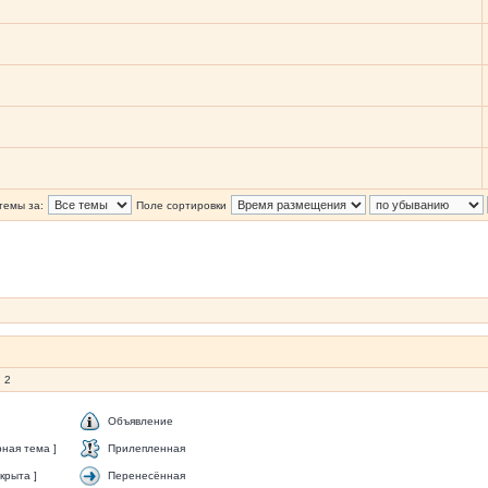
темы за:
Поле сортировки
 2
Объявление
ная тема ]
Прилепленная
крыта ]
Перенесённая