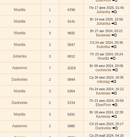
EberFinn
Пн 17 фев 2025, 01:40
Nisetta
1
6799
Julianka
Вт 14 янв 2025, 15:56
Nisetta
1
5141
Julianka
Вт 27 авг 2024, 03:21
Nisetta
3
9932
Калинка
Сб 24 авг 2024, 03:36
Nisetta
2
5547
Kukolka
Пт 23 авг 2024, 03:24
Julianka
3
6012
Nisetta
Вт 09 июл 2024, 03:06
Aqweron
7
11119
coolvenik
Ср 26 июн 2024, 19:35
Darkveke
2
5944
robolag
Пн 24 июн 2024, 16:12
Nisetta
3
6354
Калинка
Пт 21 июн 2024, 20:59
Darkveke
2
5724
EberFinn
Вт 18 июн 2024, 22:39
Nisetta
3
6331
Калинка
Сб 15 июн 2024, 20:17
Aqweron
2
5985
Darkveke
Ср 29 май 2024, 04:16