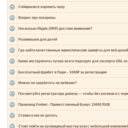
Собираемся хоронить папу
Вопрос про похороны
Насколько Ripple (XRP) достоин внимания?
Развивашки для детей
Где найти качественные кириллические шрифты для веб-диза
Какие инструменты лучше всего подходят для экспорта URL из
Бесплатный фрибет в Пари – 1000₽ за регистрацию
Можно ли заработать на вебкаме?
Посоветуйте регистратора домена — чтобы без косяков и с нор
Промокод Fonbet - Приветственный Бонус 15000 RUB
Ставки и как их делать
Стоит пойти на кулинарный мастер класс небольшой компание