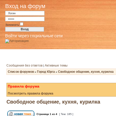
Вход на форум
Запомнить
Войти через социальные сети
Сообщения без ответов
Активные темы
|
Список форумов
Город Юрга
Свободное общение, кухня, курилка
»
»
Правила форума
Посмотреть правила форума
Свободное общение, кухня, курилка
Страница
1
из
4
[ Тем: 185 ]