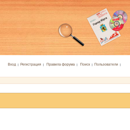
Вход
Регистрация
Правила форума
Поиск
Пользователи
|
|
|
|
|