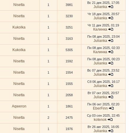
Вс 21 дек 2025, 17:05
Nisetta
1
3981
Julianka
Чт 18 дек 2025, 20:57
Nisetta
1
3230
Julianka
Чт 11 дек 2025, 01:19
Kukolka
1
3251
Калинка
Пн 08 дек 2025, 23:04
Nisetta
1
3163
Julianka
Пн 08 дек 2025, 02:33
Kukolka
1
5305
Калинка
Пн 08 дек 2025, 00:23
Nisetta
1
1592
Julianka
Вс 07 дек 2025, 23:52
Nisetta
1
1554
Julianka
Сб 06 дек 2025, 16:17
Nisetta
1
1555
Julianka
Вт 07 окт 2025, 20:57
Nisetta
1
2058
Julianka
Пн 06 окт 2025, 02:20
Aqweron
1
1861
EberFinn
Ср 03 сен 2025, 22:45
Nisetta
2
2475
kotenok
Вт 26 авг 2025, 16:05
Nisetta
1
1976
Julianka