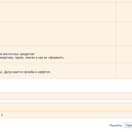
м ипотечных кредитов!
вартиру, гараж, землю и как их оформить.
ы). Допускается флейм и оффтоп.
 2
Перейти: