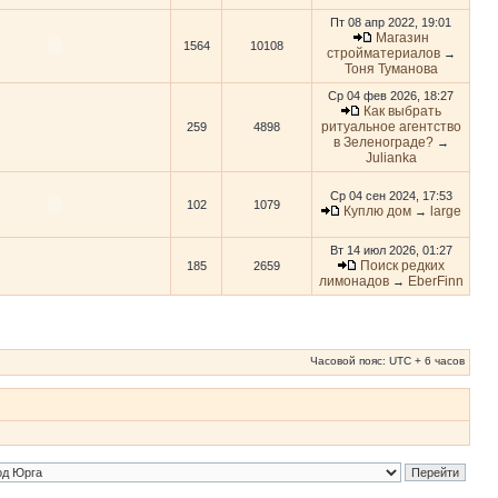
Пт 08 апр 2022, 19:01
Магазин
1564
10108
стройматериалов
→
Тоня Туманова
Ср 04 фев 2026, 18:27
Как выбрать
ритуальное агентство
259
4898
в Зеленограде?
→
Julianka
Ср 04 сен 2024, 17:53
102
1079
Куплю дом
large
→
Вт 14 июл 2026, 01:27
Поиск редких
185
2659
лимонадов
EberFinn
→
Часовой пояс: UTC + 6 часов