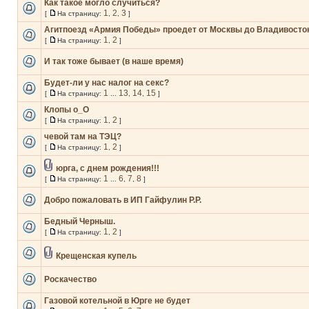
Как такое могло случиться?
1
2
3
[
На страницу:
,
,
]
Агитпоезд «Армия Победы» проедет от Москвы до Владивосто
1
2
[
На страницу:
,
]
И так тоже бывает (в наше время)
Будет-ли у нас налог на секс?
1
13
14
15
[
На страницу:
...
,
,
]
Клопы о_О
1
2
[
На страницу:
,
]
чевой там на ТЭЦ?
1
2
[
На страницу:
,
]
юрга, с днем рождения!!!
1
6
7
8
[
На страницу:
...
,
,
]
Добро пожаловать в ИП Гайфулин Р.Р.
Бедный Черныш.
1
2
[
На страницу:
,
]
Крещенская купель
Роскачество
Газовой котельной в Юрге не будет