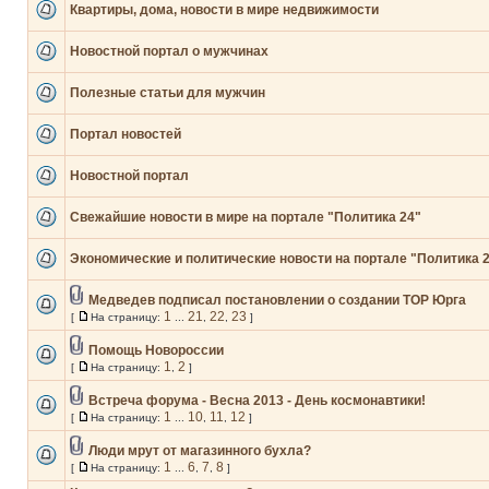
Квартиры, дома, новости в мире недвижимости
Новостной портал о мужчинах
Полезные статьи для мужчин
Портал новостей
Новостной портал
Свежайшие новости в мире на портале "Политика 24"
Экономические и политические новости на портале "Политика 
Медведев подписал постановлении о создании ТОР Юрга
1
21
22
23
[
На страницу:
...
,
,
]
Помощь Новороссии
1
2
[
На страницу:
,
]
Встреча форума - Весна 2013 - День космонавтики!
1
10
11
12
[
На страницу:
...
,
,
]
Люди мрут от магазинного бухла?
1
6
7
8
[
На страницу:
...
,
,
]