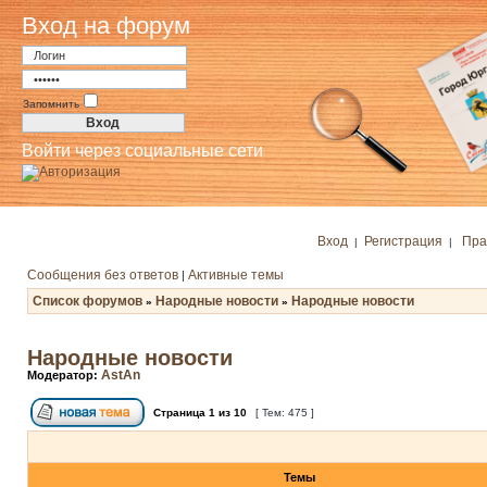
Вход на форум
Запомнить
Войти через социальные сети
Вход
Регистрация
Пра
|
|
Сообщения без ответов
Активные темы
|
Список форумов
Народные новости
Народные новости
»
»
Народные новости
AstAn
Модератор:
Страница
1
из
10
[ Тем: 475 ]
Темы