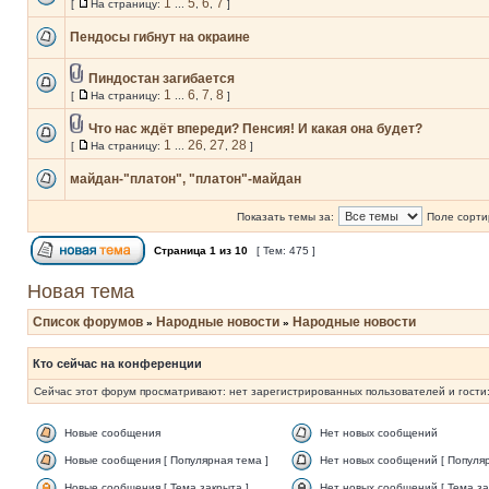
1
5
6
7
[
На страницу:
...
,
,
]
Пендосы гибнут на окраине
Пиндостан загибается
1
6
7
8
[
На страницу:
...
,
,
]
Что нас ждёт впереди? Пенсия! И какая она будет?
1
26
27
28
[
На страницу:
...
,
,
]
майдан-"платон", "платон"-майдан
Показать темы за:
Поле сорти
Страница
1
из
10
[ Тем: 475 ]
Новая тема
Список форумов
Народные новости
Народные новости
»
»
Кто сейчас на конференции
Сейчас этот форум просматривают: нет зарегистрированных пользователей и гости:
Новые сообщения
Нет новых сообщений
Новые сообщения [ Популярная тема ]
Нет новых сообщений [ Популяр
Новые сообщения [ Тема закрыта ]
Нет новых сообщений [ Тема за