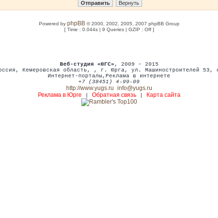
phpBB
Powered by
© 2000, 2002, 2005, 2007 phpBB Group
[ Time : 0.044s | 9 Queries | GZIP : Off ]
Веб-студия «ЮГС»
, 2009 – 2015
оссия
,
Кемеровская область,
,
г. Юрга
,
ул. Машиностроителей 53
,
Интернет-порталы
,
Реклама в интернете
+7 (38451) 4-99-09
http://www.yugs.ru
info@yugs.ru
Реклама в Юрге
Обратная связь
Карта сайта
|
|