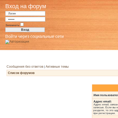
Вход на форум
Запомнить
Войти через социальные сети
Сообщения без ответов
Активные темы
|
Список форумов
Имя пользовате
Адрес email:
Адрес email, связ
записью. Если вы 
разделе, то это ад
при регистрации.