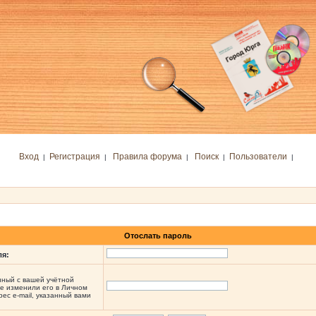
Вход
Регистрация
Правила форума
Поиск
Пользователи
|
|
|
|
|
Отослать пароль
ля:
анный с вашей учётной
не изменили его в Личном
рес e-mail, указанный вами