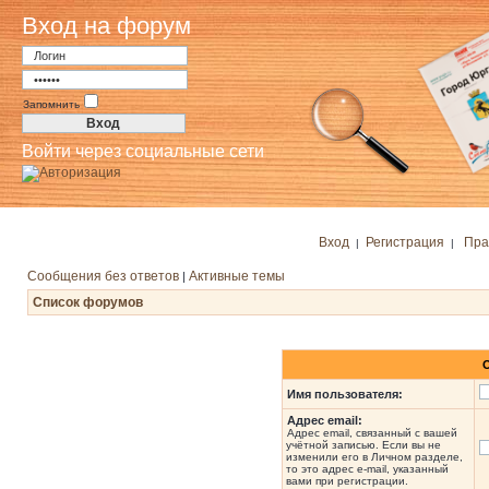
Вход на форум
Запомнить
Войти через социальные сети
Вход
Регистрация
Пра
|
|
Сообщения без ответов
Активные темы
|
Список форумов
Имя пользователя:
Адрес email:
Адрес email, связанный с вашей
учётной записью. Если вы не
изменили его в Личном разделе,
то это адрес e-mail, указанный
вами при регистрации.