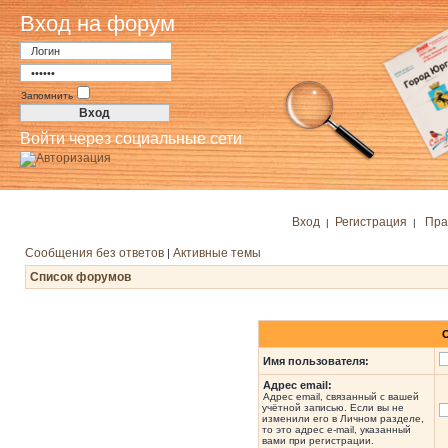
Вход на форум
Запомнить
Войти через социальные сети
Вход
Регистрация
Пра
|
|
Сообщения без ответов
Активные темы
|
Список форумов
Имя пользователя:
Адрес email:
Адрес email, связанный с вашей
учётной записью. Если вы не
изменили его в Личном разделе,
то это адрес e-mail, указанный
вами при регистрации.