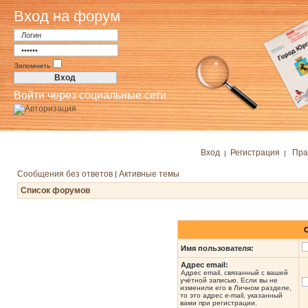
Вход на форум
Запомнить
Войти через социальные сети
Вход
Регистрация
Пра
|
|
Сообщения без ответов
Активные темы
|
Список форумов
Имя пользователя:
Адрес email:
Адрес email, связанный с вашей
учётной записью. Если вы не
изменили его в Личном разделе,
то это адрес e-mail, указанный
вами при регистрации.