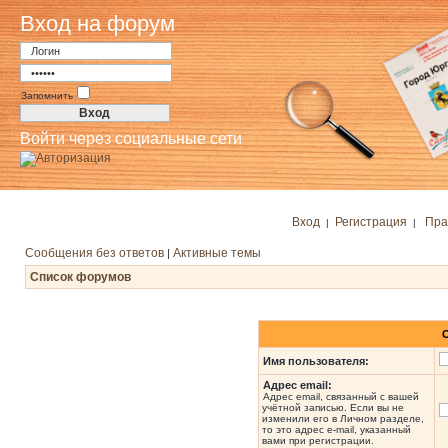
Вход на форум
Запомнить
Войти через социальные сети
Вход
Регистрация
Пра
|
|
Сообщения без ответов
Активные темы
|
Список форумов
Имя пользователя:
Адрес email:
Адрес email, связанный с вашей
учётной записью. Если вы не
изменили его в Личном разделе,
то это адрес e-mail, указанный
вами при регистрации.