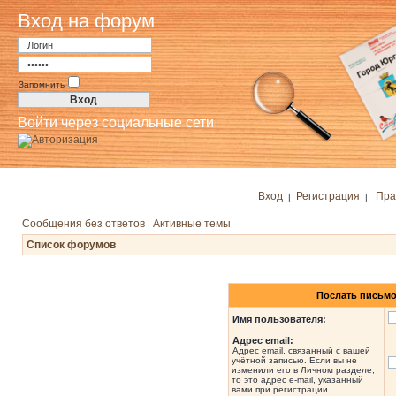
Вход на форум
Запомнить
Войти через социальные сети
Вход
Регистрация
Пра
|
|
Сообщения без ответов
Активные темы
|
Список форумов
Послать письмо
Имя пользователя:
Адрес email:
Адрес email, связанный с вашей
учётной записью. Если вы не
изменили его в Личном разделе,
то это адрес e-mail, указанный
вами при регистрации.