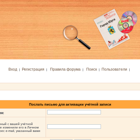
Вход
Регистрация
Правила форума
Поиск
Пользователи
|
|
|
|
|
Послать письмо для активации учётной записи
ля:
анный с вашей учётной
не изменили его в Личном
рес e-mail, указанный вами