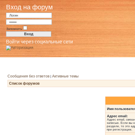
Вход на форум
Запомнить
Войти через социальные сети
Сообщения без ответов
Активные темы
|
Список форумов
Имя пользовате
Адрес email:
Адрес email, связ
записью. Если вы 
разделе, то это ад
при регистрации.