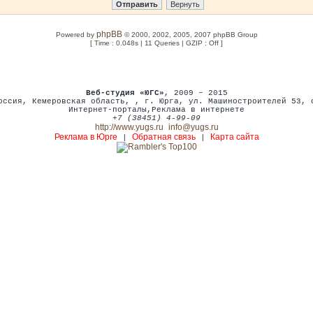
phpBB
Powered by
© 2000, 2002, 2005, 2007 phpBB Group
[ Time : 0.048s | 11 Queries | GZIP : Off ]
Веб-студия «ЮГС»
, 2009 – 2015
оссия
,
Кемеровская область,
,
г. Юрга
,
ул. Машиностроителей 53
,
Интернет-порталы
,
Реклама в интернете
+7 (38451) 4-99-09
http://www.yugs.ru
info@yugs.ru
Реклама в Юрге
Обратная связь
Карта сайта
|
|