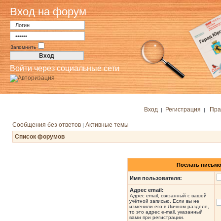
Вход на форум
Запомнить
Войти через социальные сети
Вход
Регистрация
Пра
|
|
Сообщения без ответов
Активные темы
|
Список форумов
Послать письмо
Имя пользователя:
Адрес email:
Адрес email, связанный с вашей
учётной записью. Если вы не
изменили его в Личном разделе,
то это адрес e-mail, указанный
вами при регистрации.