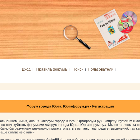
Вход
Правила форума
Поиск
Пользователи
|
|
|
|
Форум города Юрга, Юргафорум.ру - Регистрация
ьнейшем «мы», «наш», «Форум города Юрга, Юргафорум.ру», «http://yurgaforum.ru/f
 и не пользуйтесь форумами «Форум города Юрга, Юргафорум.ру». Мы оставляем за со
 было бы разумным регулярно просматривать этот текст на предмет изменений, так к
аше согласие с ними.
я для создания конференций phpBB (в дальнейшем «они», «программное обеспечение