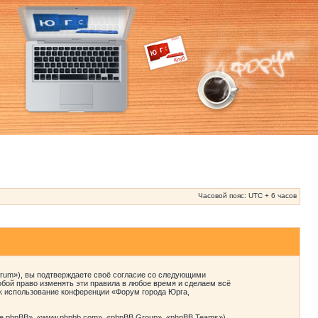
Часовой пояс: UTC + 6 часов
orum»), вы подтверждаете своё согласие со следующими
бой право изменять эти правила в любое время и сделаем всё
ак использование конференции «Форум города Юрга,
 phpBB», «www.phpbb.com», «phpBB Group», «phpBB Teams»),