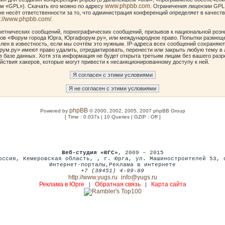
www.phpbb.com
м «GPL»). Скачать его можно по адресу
. Ограничения лицензии GPL
е несёт ответственности за то, что администрация конференций определяет в качеств
p://www.phpbb.com/
.
етнических сообщений, порнографических сообщений, призывов к национальной розн
умов «Форум города Юрга, Юргафорум.ру», или международное право. Попытки размещ
лен в известность, если мы сочтём это нужным. IP-адреса всех сообщений сохраняют
ум.ру» имеют право удалить, отредактировать, перенести или закрыть любую тему в 
в базе данных. Хотя эта информация не будет открыта третьим лицам без вашего ра
йствия хакеров, которые могут привести к несанкционированному доступу к ней.
phpBB
Powered by
© 2000, 2002, 2005, 2007 phpBB Group
[ Time : 0.037s | 10 Queries | GZIP : Off ]
Веб-студия «ЮГС»
, 2009 – 2015
оссия
,
Кемеровская область,
,
г. Юрга
,
ул. Машиностроителей 53
,
Интернет-порталы
,
Реклама в интернете
+7 (38451) 4-99-09
http://www.yugs.ru
info@yugs.ru
Реклама в Юрге
Обратная связь
Карта сайта
|
|