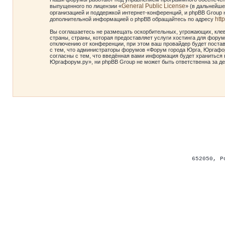
General Public License
выпущенного по лицензии «
» (в дальнейше
организацией и поддержкой интернет-конференций, и phpBB Group н
htt
дополнительной информацией о phpBB обращайтесь по адресу
Вы соглашаетесь не размещать оскорбительных, угрожающих, клев
страны, страны, которая предоставляет услуги хостинга для фор
отключению от конференции, при этом ваш провайдер будет постав
с тем, что администраторы форумов «Форум города Юрга, Юргафор
согласны с тем, что введённая вами информация будет храниться 
Юргафорум.ру», ни phpBB Group не может быть ответственна за де
652050
,
Р