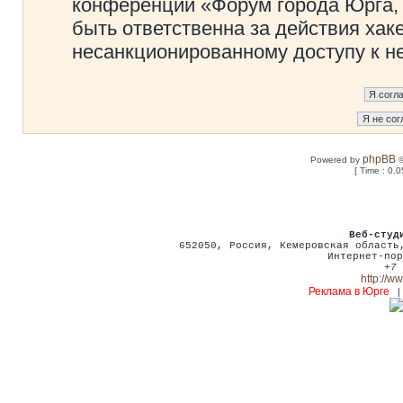
конференции «Форум города Юрга, 
быть ответственна за действия хаке
несанкционированному доступу к не
phpBB
Powered by
©
[ Time : 0.0
Веб-студ
652050
,
Россия
,
Кемеровская област
Интернет-пор
+7 
http://w
Реклама в Юрге