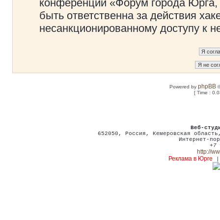
конференции «Форум города Юрга, 
быть ответственна за действия хаке
несанкционированному доступу к не
phpBB
Powered by
©
[ Time : 0.
Веб-студ
652050
,
Россия
,
Кемеровская област
Интернет-пор
+7 
http://w
Реклама в Юрге