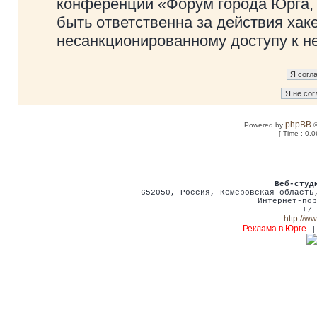
конференции «Форум города Юрга, 
быть ответственна за действия хаке
несанкционированному доступу к не
phpBB
Powered by
©
[ Time : 0.0
Веб-студ
652050
,
Россия
,
Кемеровская област
Интернет-пор
+7 
http://w
Реклама в Юрге