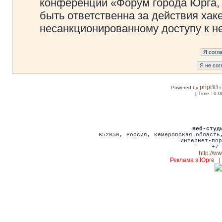
конференции «Форум города Юрга, 
быть ответственна за действия хаке
несанкционированному доступу к не
phpBB
Powered by
©
[ Time : 0.0
Веб-студ
652050
,
Россия
,
Кемеровская област
Интернет-пор
+7 
http://w
Реклама в Юрге