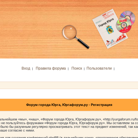
Вход
Правила форума
Поиск
Пользователи
|
|
|
|
Форум города Юрга, Юргафорум.ру - Регистрация
ьнейшем «мы», «наш», «Форум города Юрга, Юргафорум.ру», «http://yurgaforum.ru/f
 и не пользуйтесь форумами «Форум города Юрга, Юргафорум.ру». Мы оставляем за со
 было бы разумным регулярно просматривать этот текст на предмет изменений, так к
аше согласие с ними.
я для создания конференций phpBB (в дальнейшем «они», «программное обеспечение