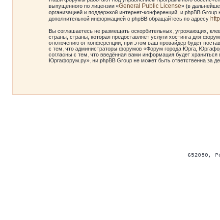
General Public License
выпущенного по лицензии «
» (в дальнейше
организацией и поддержкой интернет-конференций, и phpBB Group н
htt
дополнительной информацией о phpBB обращайтесь по адресу
Вы соглашаетесь не размещать оскорбительных, угрожающих, клев
страны, страны, которая предоставляет услуги хостинга для фор
отключению от конференции, при этом ваш провайдер будет постав
с тем, что администраторы форумов «Форум города Юрга, Юргафор
согласны с тем, что введённая вами информация будет храниться 
Юргафорум.ру», ни phpBB Group не может быть ответственна за де
652050
,
Р