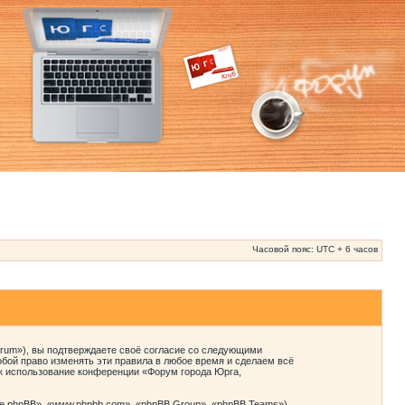
Часовой пояс: UTC + 6 часов
orum»), вы подтверждаете своё согласие со следующими
бой право изменять эти правила в любое время и сделаем всё
ак использование конференции «Форум города Юрга,
 phpBB», «www.phpbb.com», «phpBB Group», «phpBB Teams»),