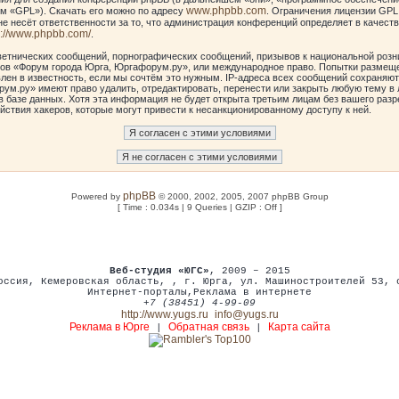
www.phpbb.com
м «GPL»). Скачать его можно по адресу
. Ограничения лицензии GPL
е несёт ответственности за то, что администрация конференций определяет в качеств
p://www.phpbb.com/
.
етнических сообщений, порнографических сообщений, призывов к национальной розн
умов «Форум города Юрга, Юргафорум.ру», или международное право. Попытки размещ
лен в известность, если мы сочтём это нужным. IP-адреса всех сообщений сохраняют
ум.ру» имеют право удалить, отредактировать, перенести или закрыть любую тему в 
в базе данных. Хотя эта информация не будет открыта третьим лицам без вашего ра
йствия хакеров, которые могут привести к несанкционированному доступу к ней.
phpBB
Powered by
© 2000, 2002, 2005, 2007 phpBB Group
[ Time : 0.034s | 9 Queries | GZIP : Off ]
Веб-студия «ЮГС»
, 2009 – 2015
оссия
,
Кемеровская область,
,
г. Юрга
,
ул. Машиностроителей 53
,
Интернет-порталы
,
Реклама в интернете
+7 (38451) 4-99-09
http://www.yugs.ru
info@yugs.ru
Реклама в Юрге
Обратная связь
Карта сайта
|
|