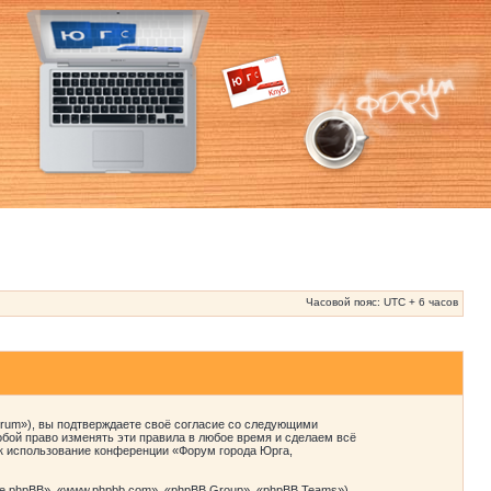
Часовой пояс: UTC + 6 часов
orum»), вы подтверждаете своё согласие со следующими
бой право изменять эти правила в любое время и сделаем всё
ак использование конференции «Форум города Юрга,
 phpBB», «www.phpbb.com», «phpBB Group», «phpBB Teams»),