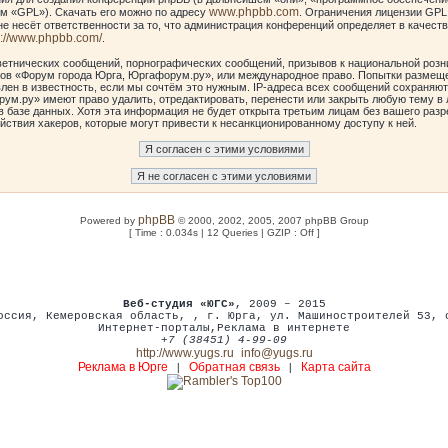
www.phpbb.com
м «GPL»). Скачать его можно по адресу
. Ограничения лицензии GPL
е несёт ответственности за то, что администрация конференций определяет в качеств
p://www.phpbb.com/
.
етнических сообщений, порнографических сообщений, призывов к национальной розн
умов «Форум города Юрга, Юргафорум.ру», или международное право. Попытки размещ
лен в известность, если мы сочтём это нужным. IP-адреса всех сообщений сохраняют
ум.ру» имеют право удалить, отредактировать, перенести или закрыть любую тему в 
в базе данных. Хотя эта информация не будет открыта третьим лицам без вашего ра
йствия хакеров, которые могут привести к несанкционированному доступу к ней.
phpBB
Powered by
© 2000, 2002, 2005, 2007 phpBB Group
[ Time : 0.034s | 12 Queries | GZIP : Off ]
Веб-студия «ЮГС»
, 2009 – 2015
оссия
,
Кемеровская область,
,
г. Юрга
,
ул. Машиностроителей 53
,
Интернет-порталы
,
Реклама в интернете
+7 (38451) 4-99-09
http://www.yugs.ru
info@yugs.ru
Реклама в Юрге
Обратная связь
Карта сайта
|
|