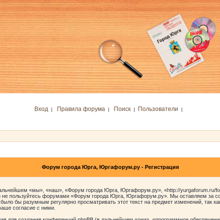
Вход
Правила форума
Поиск
Пользователи
|
|
|
|
Форум города Юрга, Юргафорум.ру - Регистрация
ьнейшем «мы», «наш», «Форум города Юрга, Юргафорум.ру», «http://yurgaforum.ru/f
 и не пользуйтесь форумами «Форум города Юрга, Юргафорум.ру». Мы оставляем за со
 было бы разумным регулярно просматривать этот текст на предмет изменений, так к
аше согласие с ними.
я для создания конференций phpBB (в дальнейшем «они», «программное обеспечение