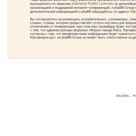
General Public License
выпущенного по лицензии «
» (в дальнейше
организацией и поддержкой интернет-конференций, и phpBB Group н
htt
дополнительной информацией о phpBB обращайтесь по адресу
Вы соглашаетесь не размещать оскорбительных, угрожающих, клев
страны, страны, которая предоставляет услуги хостинга для фор
отключению от конференции, при этом ваш провайдер будет постав
с тем, что администраторы форумов «Форум города Юрга, Юргафор
согласны с тем, что введённая вами информация будет храниться 
Юргафорум.ру», ни phpBB Group не может быть ответственна за де
652050
,
Р