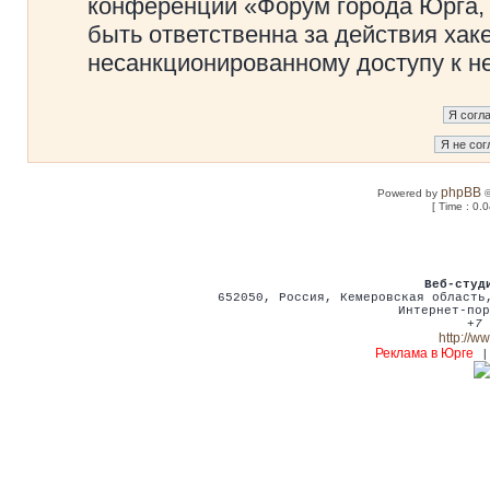
конференции «Форум города Юрга, 
быть ответственна за действия хаке
несанкционированному доступу к не
phpBB
Powered by
©
[ Time : 0.
Веб-студ
652050
,
Россия
,
Кемеровская област
Интернет-пор
+7 
http://w
Реклама в Юрге