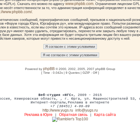
www.phpbb.com
м «GPL»). Скачать его можно по адресу
. Ограничения лицензии GPL
е несёт ответственности за то, что администрация конференций определяет в качеств
p://www.phpbb.com/
.
етнических сообщений, порнографических сообщений, призывов к национальной розн
умов «Форум города Юрга, Юргафорум.ру», или международное право. Попытки размещ
лен в известность, если мы сочтём это нужным. IP-адреса всех сообщений сохраняют
ум.ру» имеют право удалить, отредактировать, перенести или закрыть любую тему в 
в базе данных. Хотя эта информация не будет открыта третьим лицам без вашего ра
йствия хакеров, которые могут привести к несанкционированному доступу к ней.
phpBB
Powered by
© 2000, 2002, 2005, 2007 phpBB Group
[ Time : 0.042s | 9 Queries | GZIP : Off ]
Веб-студия «ЮГС»
, 2009 – 2015
оссия
,
Кемеровская область,
,
г. Юрга
,
ул. Машиностроителей 53
,
Интернет-порталы
,
Реклама в интернете
+7 (38451) 4-99-09
http://www.yugs.ru
info@yugs.ru
Реклама в Юрге
Обратная связь
Карта сайта
|
|