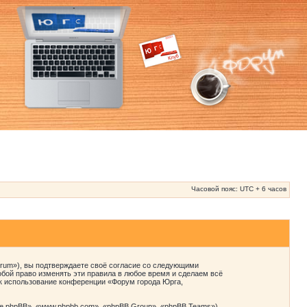
Часовой пояс: UTC + 6 часов
orum»), вы подтверждаете своё согласие со следующими
бой право изменять эти правила в любое время и сделаем всё
ак использование конференции «Форум города Юрга,
 phpBB», «www.phpbb.com», «phpBB Group», «phpBB Teams»),