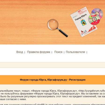
Вход
Правила форума
Поиск
Пользователи
|
|
|
|
Форум города Юрга, Юргафорум.ру - Регистрация
ьнейшем «мы», «наш», «Форум города Юрга, Юргафорум.ру», «http://yurgaforum.ru/f
 и не пользуйтесь форумами «Форум города Юрга, Юргафорум.ру». Мы оставляем за со
 было бы разумным регулярно просматривать этот текст на предмет изменений, так к
аше согласие с ними.
я для создания конференций phpBB (в дальнейшем «они», «программное обеспечение