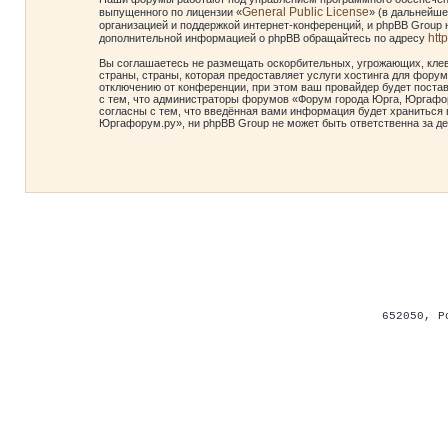
General Public License
выпущенного по лицензии «
» (в дальнейше
организацией и поддержкой интернет-конференций, и phpBB Group н
htt
дополнительной информацией о phpBB обращайтесь по адресу
Вы соглашаетесь не размещать оскорбительных, угрожающих, клев
страны, страны, которая предоставляет услуги хостинга для фор
отключению от конференции, при этом ваш провайдер будет постав
с тем, что администраторы форумов «Форум города Юрга, Юргафор
согласны с тем, что введённая вами информация будет храниться 
Юргафорум.ру», ни phpBB Group не может быть ответственна за де
652050
,
Р