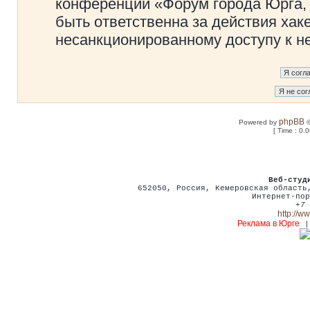
конференции «Форум города Юрга, 
быть ответственна за действия хаке
несанкционированному доступу к не
phpBB
Powered by
©
[ Time : 0.
Веб-студ
652050
,
Россия
,
Кемеровская област
Интернет-пор
+7 
http://w
Реклама в Юрге