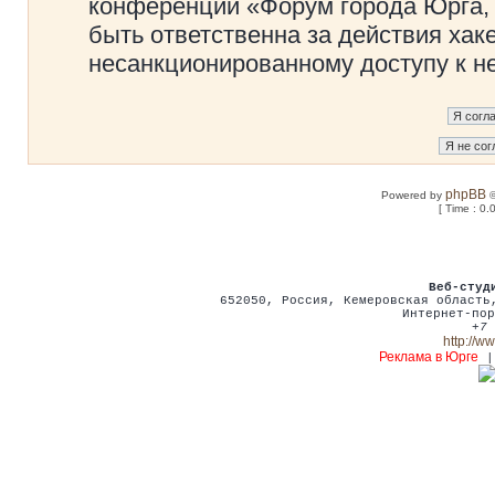
конференции «Форум города Юрга, 
быть ответственна за действия хаке
несанкционированному доступу к не
phpBB
Powered by
©
[ Time : 0.
Веб-студ
652050
,
Россия
,
Кемеровская област
Интернет-пор
+7 
http://w
Реклама в Юрге