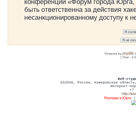
конференции «Форум города Юрга, 
быть ответственна за действия хаке
несанкционированному доступу к не
phpBB
Powered by
©
[ Time : 0.
Веб-студ
652050
,
Россия
,
Кемеровская област
Интернет-пор
+7 
http://w
Реклама в Юрге