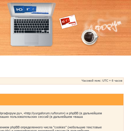
Часовой пояс: UTC + 6 часов
афорум.ру», «http://yurgaforum.ru/forum») и phpBB (в дальнейшем
 ваших пользовательских сессий (в дальнейшем «ваша
нием phpBB определенного числа "cookies" (небольшие текстовые
ser-id») и идентификатор анонимной сессии (в дальнейшем