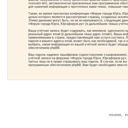
«session-id»), автоматически присвоенные вам программным обесп
для хранения информации о прочтенных вами темах, повышая так
Также, во время просмотра конференции «Форум города Юрга, Юрг
целью которого является рассмотрение страниц, созданных искл
Этими данными могут быть, но не исчерпываются, следующие данн
«Форум города Юрга, Юргафорум.ру» (в дальнейшем «ваша учётная
Ваша учётная запись будет содержать, как минимум, однозначно 
реальный адрес email (в дальнейшем «ваш адрес email»). Ваша и
применяемыми в стране, предоставляющей нам услуги хостинга. 
пароля и вашего адреса email, может быть как необходимой, так 
выбрать, какая информация из вашей учётной записи будет общедо
обеспечением phpBB.
Ваш пароль надежно зашифрован (односторонним хэшированием). О
учётной записи на форумах «Форум города Юрга, Юргафорум.ру», п
третье лицо не в праве спрашивать ваш пароль. В случае, если в
программным обеспечением phpBB. Вам будет необходимо ввести в
652050
,
Р