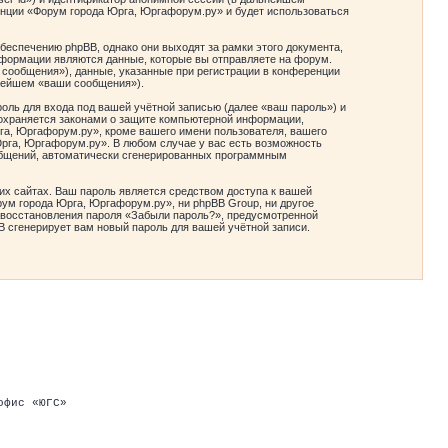
ренции «Форум города Юрга, Юргафорум.ру» и будет использоваться
еспечению phpBB, однако они выходят за рамки этого документа,
формации являются данные, которые вы отправляете на форум.
сообщения»), данные, указанные при регистрации в конференции
ьнейшем «ваши сообщения»).
оль для входа под вашей учётной записью (далее «ваш пароль») и
 охраняется законами о защите компьютерной информации,
а, Юргафорум.ру», кроме вашего имени пользователя, вашего
Юрга, Юргафорум.ру». В любом случае у вас есть возможность
сообщений, автоматически сгенерированных программным
их сайтах. Ваш пароль является средством доступа к вашей
рум города Юрга, Юргафорум.ру», ни phpBB Group, ни другое
й восстановления пароля «Забыли пароль?», предусмотренной
 сгенерирует вам новый пароль для вашей учётной записи.
офис «ЮГС»