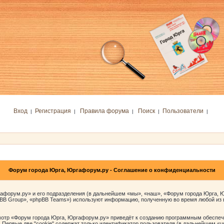
Вход
Регистрация
Правила форума
Поиск
Пользователи
|
|
|
|
|
Форум города Юрга, Юргафорум.ру - Соглашение о конфиденциальности
афорум.ру» и его подразделения (в дальнейшем «мы», «наш», «Форум города Юрга, Юрг
pBB Group», «phpBB Teams») используют информацию, полученную во время любой из
отр «Форум города Юрга, Юргафорум.ру» приведёт к созданию программным обеспече
Первые две "cookie" содержат только идентификатор пользователя (в дальнейшем «u