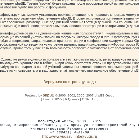
ечением phpBB. Третья "cookie" будет создана после просмотра одной из тем конфе
им образом удобство работы с форумами.
афорум.ру», мы можем установить cookies, внешние по отношению к программному об
ючительно программным обеспечением phpBB. Вторым источником получения вашей ин
ые: сообщения, размещенные под учётной записью Гостя (в дальнейшем «анонимные 
 запись») и сообщения, оставленные вами после регистрации и авторизации (в дал
идентифицируемое имя (в дальнейшем «ваше имя пользователя»), индивидуальный пар
нформация из вашей учётной записи на форумах «Форум города Юрга, Юргафорум.ру»
Любая информация, запрашиваемая при регистрации в конференции «Форум города Юрг
и необязательной ко вводу, на усмотрение администрации конференции «Форум города 
ступна. Кроме того, у вас есть возможность согласиться/отказаться от получения 
днако не рекомендуется использовать этот же самый пароль, регистрируясь на друг
ожалуйста, храните его в тайне, ни при каких обстоятельствах ни представители «Фо
ы забудете ваш пароль к вашей учётной записи, вы сможете воспользоваться функцие
аше имя пользователя и ваш адрес email, после чего программное обеспечение phpBB
Вернуться на страницу входа
phpBB
Powered by
© 2000, 2002, 2005, 2007 phpBB Group
[ Time : 0.027s | 6 Queries | GZIP : Off ]
Веб-студия «ЮГС»
, 2009 – 2015
оссия
,
Кемеровская область,
,
г. Юрга
,
ул. Машиностроителей 53
,
Интернет-порталы
,
Реклама в интернете
+7 (38451) 4-99-09
http://www.yugs.ru
info@yugs.ru