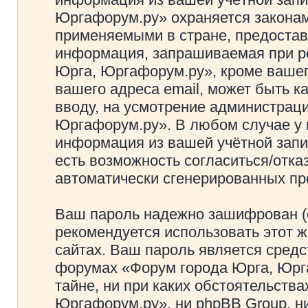
Юргафорум.ру» охраняется закона
применяемыми в стране, предостав
информация, запрашиваемая при р
Юрга, Юргафорум.ру», кроме вашег
вашего адреса email, может быть к
вводу, на усмотрение администрац
Юргафорум.ру». В любом случае у 
информация из вашей учётной запис
есть возможность согласиться/отка
автоматически сгенерированных п
Ваш пароль надежно зашифрован (
рекомендуется использовать этот ж
сайтах. Ваш пароль является средс
форумах «Форум города Юрга, Юрга
тайне, ни при каких обстоятельств
Юргафорум.ру», ни phpBB Group, ни