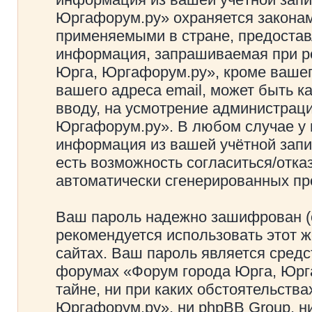
Юргафорум.ру» охраняется закона
применяемыми в стране, предостав
информация, запрашиваемая при р
Юрга, Юргафорум.ру», кроме вашег
вашего адреса email, может быть к
вводу, на усмотрение администрац
Юргафорум.ру». В любом случае у 
информация из вашей учётной запис
есть возможность согласиться/отка
автоматически сгенерированных п
Ваш пароль надежно зашифрован (
рекомендуется использовать этот ж
сайтах. Ваш пароль является средс
форумах «Форум города Юрга, Юрга
тайне, ни при каких обстоятельств
Юргафорум.ру», ни phpBB Group, ни