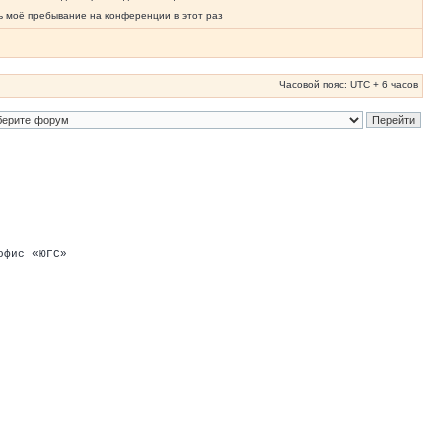
ь моё пребывание на конференции в этот раз
Часовой пояс: UTC + 6 часов
офис «ЮГС»