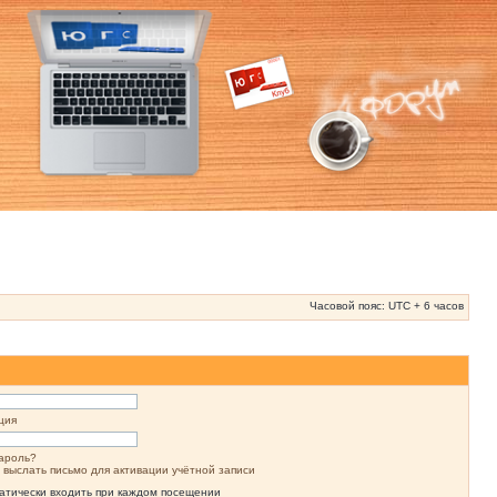
Часовой пояс: UTC + 6 часов
ция
ароль?
 выслать письмо для активации учётной записи
атически входить при каждом посещении