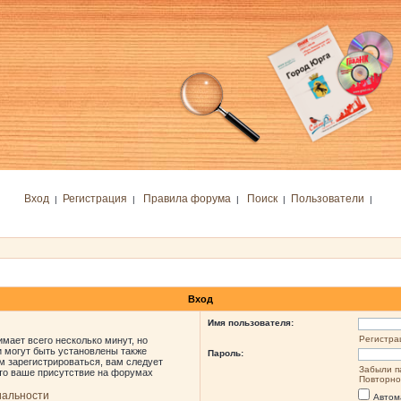
Вход
Регистрация
Правила форума
Поиск
Пользователи
|
|
|
|
|
Вход
Имя пользователя:
Регистра
мает всего несколько минут, но
 могут быть установлены также
Пароль:
м зарегистрироваться, вам следует
Забыли п
что ваше присутствие на форумах
Повторно
иальности
Автом