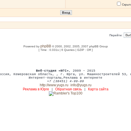
Скрыт
Перейти:
phpBB
Powered by
© 2000, 2002, 2005, 2007 phpBB Group
[ Time : 0.031s | 6 Queries | GZIP : Off ]
Веб-студия «ЮГС»
, 2009 – 2015
оссия
,
Кемеровская область,
,
г. Юрга
,
ул. Машиностроителей 53
,
Интернет-порталы
,
Реклама в интернете
+7 (38451) 4-99-09
http://www.yugs.ru
info@yugs.ru
Реклама в Юрге
Обратная связь
Карта сайта
|
|