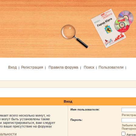
Вход
Регистрация
Правила форума
Поиск
Пользователи
|
|
|
|
|
Вход
Имя пользователя:
Регистра
мает всего несколько минут, но
 могут быть установлены также
Пароль:
м зарегистрироваться, вам следует
Забыли п
что ваше присутствие на форумах
Повторно
иальности
Автом