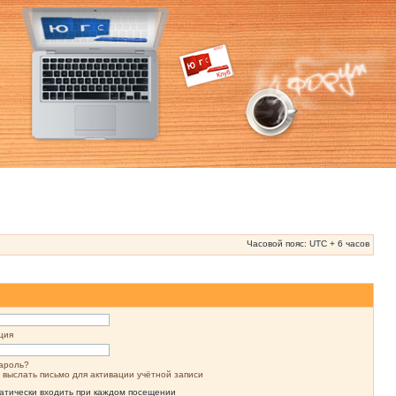
Часовой пояс: UTC + 6 часов
ция
ароль?
 выслать письмо для активации учётной записи
атически входить при каждом посещении