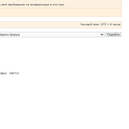
ь моё пребывание на конференции в этот раз
Часовой пояс: UTC + 6 часов
офис «ЮГС»