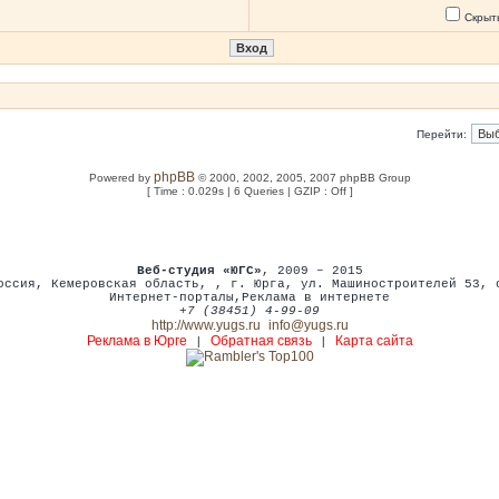
Скрыт
Перейти:
phpBB
Powered by
© 2000, 2002, 2005, 2007 phpBB Group
[ Time : 0.029s | 6 Queries | GZIP : Off ]
Веб-студия «ЮГС»
, 2009 – 2015
оссия
,
Кемеровская область,
,
г. Юрга
,
ул. Машиностроителей 53
,
Интернет-порталы
,
Реклама в интернете
+7 (38451) 4-99-09
http://www.yugs.ru
info@yugs.ru
Реклама в Юрге
Обратная связь
Карта сайта
|
|