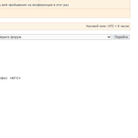
ь моё пребывание на конференции в этот раз
Часовой пояс: UTC + 6 часов
офис «ЮГС»