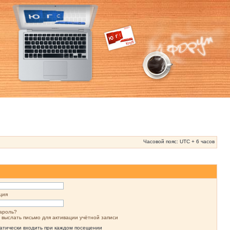
Часовой пояс: UTC + 6 часов
ция
ароль?
 выслать письмо для активации учётной записи
атически входить при каждом посещении