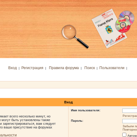
Вход
Регистрация
Правила форума
Поиск
Пользователи
|
|
|
|
|
Вход
Имя пользователя:
Регистра
мает всего несколько минут, но
 могут быть установлены также
Пароль:
м зарегистрироваться, вам следует
Забыли п
что ваше присутствие на форумах
Повторно
иальности
Автом