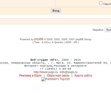
Скрыт
Перейти:
phpBB
Powered by
© 2000, 2002, 2005, 2007 phpBB Group
[ Time : 0.031s | 6 Queries | GZIP : Off ]
Веб-студия «ЮГС»
, 2009 – 2015
оссия
,
Кемеровская область,
,
г. Юрга
,
ул. Машиностроителей 53
,
Интернет-порталы
,
Реклама в интернете
+7 (38451) 4-99-09
http://www.yugs.ru
info@yugs.ru
Реклама в Юрге
Обратная связь
Карта сайта
|
|