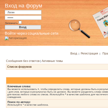
Вход на форум
Запомнить
Войти через социальные сети
Вход
Регистрация
Пра
|
|
Сообщения без ответов
Активные темы
|
Список форумов
Ключевые слова:
Вы можете использовать
+
, чтобы определить слова, которые должны быть в результ
-
для слов, которых в результатах быть не должно. Вы можете разделить слова сим
для поиска любого слова из списка. Используйте
*
в качестве шаблона для частичног
совпадения.
Поиск по автору:
Используйте * в качестве шаблона.