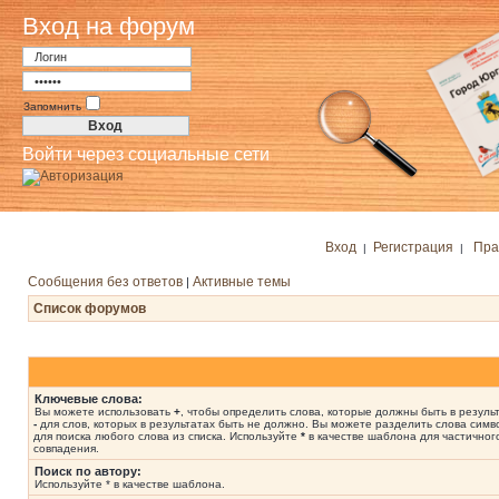
Вход на форум
Запомнить
Войти через социальные сети
Вход
Регистрация
Пра
|
|
Сообщения без ответов
Активные темы
|
Список форумов
Ключевые слова:
Вы можете использовать
+
, чтобы определить слова, которые должны быть в результ
-
для слов, которых в результатах быть не должно. Вы можете разделить слова сим
для поиска любого слова из списка. Используйте
*
в качестве шаблона для частичног
совпадения.
Поиск по автору:
Используйте * в качестве шаблона.