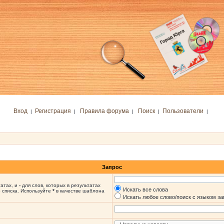
Вход
Регистрация
Правила форума
Поиск
Пользователи
|
|
|
|
|
Запрос
татах, и
-
для слов, которых в результатах
Искать все слова
 списка. Используйте
*
в качестве шаблона
Искать любое слово/поиск с языком з