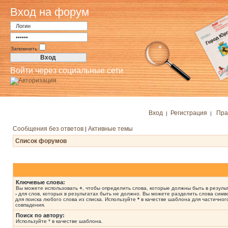
Вход на форум
Запомнить
Войти через социальные сети
Вход
Регистрация
Пра
|
|
Сообщения без ответов
Активные темы
|
Список форумов
Ключевые слова:
Вы можете использовать
+
, чтобы определить слова, которые должны быть в результ
-
для слов, которых в результатах быть не должно. Вы можете разделить слова сим
для поиска любого слова из списка. Используйте
*
в качестве шаблона для частичног
совпадения.
Поиск по автору:
Используйте * в качестве шаблона.