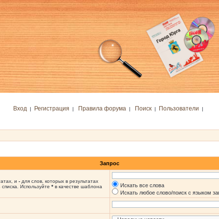
Вход
Регистрация
Правила форума
Поиск
Пользователи
|
|
|
|
|
Запрос
татах, и
-
для слов, которых в результатах
Искать все слова
 списка. Используйте
*
в качестве шаблона
Искать любое слово/поиск с языком з