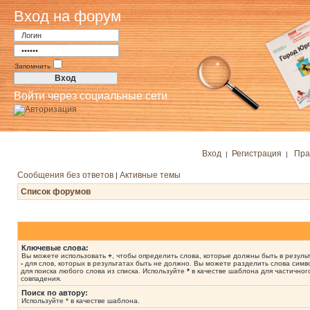
Вход на форум
Запомнить
Войти через социальные сети
Вход
Регистрация
Пра
|
|
Сообщения без ответов
Активные темы
|
Список форумов
Ключевые слова:
Вы можете использовать
+
, чтобы определить слова, которые должны быть в результ
-
для слов, которых в результатах быть не должно. Вы можете разделить слова сим
для поиска любого слова из списка. Используйте
*
в качестве шаблона для частичног
совпадения.
Поиск по автору:
Используйте * в качестве шаблона.