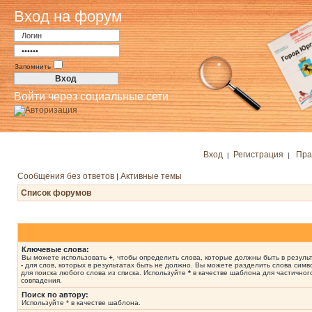
Вход на форум
Запомнить
Войти через социальные сети
Вход
Регистрация
Пра
|
|
Сообщения без ответов
Активные темы
|
Список форумов
Ключевые слова:
Вы можете использовать
+
, чтобы определить слова, которые должны быть в результ
-
для слов, которых в результатах быть не должно. Вы можете разделить слова сим
для поиска любого слова из списка. Используйте
*
в качестве шаблона для частичног
совпадения.
Поиск по автору:
Используйте * в качестве шаблона.