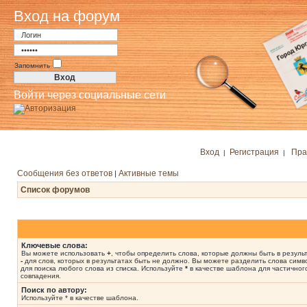
Вход на форум
Запомнить
Войти через социальные сети
Вход
Регистрация
Пра
|
|
Сообщения без ответов
Активные темы
|
Список форумов
Ключевые слова:
Вы можете использовать
+
, чтобы определить слова, которые должны быть в результ
-
для слов, которых в результатах быть не должно. Вы можете разделить слова сим
для поиска любого слова из списка. Используйте
*
в качестве шаблона для частичног
совпадения.
Поиск по автору:
Используйте * в качестве шаблона.