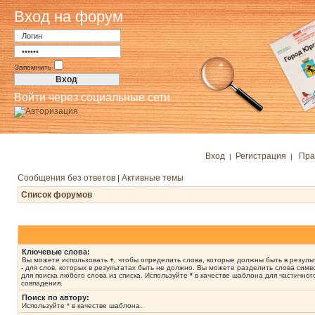
Вход на форум
Запомнить
Войти через социальные сети
Вход
Регистрация
Пра
|
|
Сообщения без ответов
Активные темы
|
Список форумов
Ключевые слова:
Вы можете использовать
+
, чтобы определить слова, которые должны быть в результ
-
для слов, которых в результатах быть не должно. Вы можете разделить слова сим
для поиска любого слова из списка. Используйте
*
в качестве шаблона для частичног
совпадения.
Поиск по автору:
Используйте * в качестве шаблона.